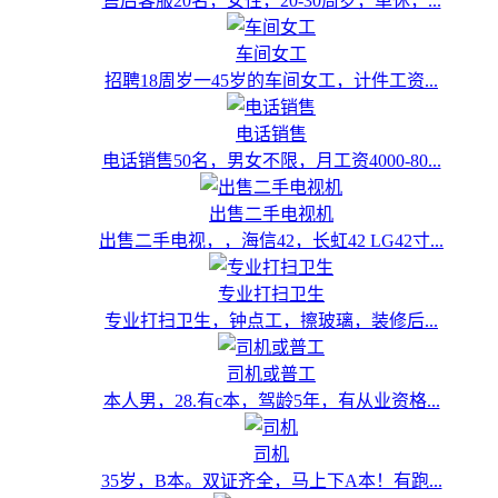
售后客服20名，女性，20-30周岁，单休，...
车间女工
招聘18周岁一45岁的车间女工，计件工资...
电话销售
电话销售50名，男女不限，月工资4000-80...
出售二手电视机
出售二手电视，，海信42，长虹42 LG42寸...
专业打扫卫生
专业打扫卫生，钟点工，擦玻璃，装修后...
司机或普工
本人男，28.有c本，驾龄5年，有从业资格...
司机
35岁，B本。双证齐全，马上下A本！有跑...