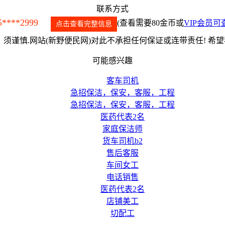
联系方式
5****2999
(查看需要80金币或
VIP会员可
点击查看完整信息
须谨慎.网站(新野便民网)对此不承担任何保证或连带责任! 希
可能感兴趣
客车司机
急招保洁，保安，客服，工程
急招保洁，保安，客服，工程
医药代表2名
家庭保洁师
货车司机b2
售后客服
车间女工
电话销售
医药代表2名
店铺美工
切配工