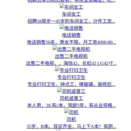
招聘货车司机b2数名，带从业资格证，吃...
车间女工
招聘18周岁一45岁的车间女工，计件工资...
电话销售
电话销售50名，男女不限，月工资4000-80...
出售二手电视机
出售二手电视，，海信42，长虹42 LG42寸...
专业打扫卫生
专业打扫卫生，钟点工，擦玻璃，装修后...
司机或普工
本人男，28.有c本，驾龄5年，有从业资格...
司机
35岁，B本。双证齐全，马上下A本！有跑...