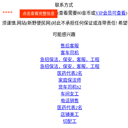
联系方式
****
(查看需要80金币或
VIP会员可查看
)
点击查看完整信息
须谨慎.网站(新野便民网)对此不承担任何保证或连带责任! 希
可能感兴趣
售后客服
客车司机
急招保洁，保安，客服，工程
急招保洁，保安，客服，工程
医药代表2名
家庭保洁师
货车司机b2
车间女工
电话销售
医药代表2名
店铺美工
切配工